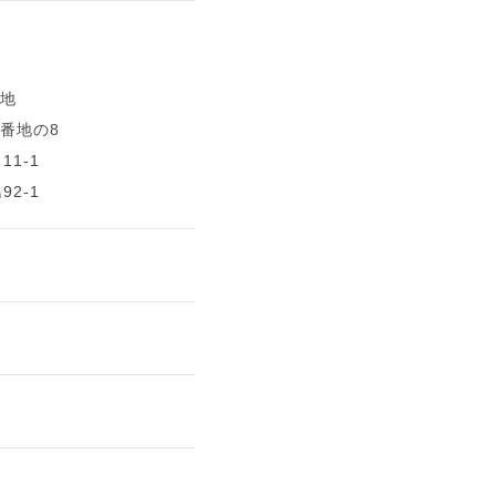
番地
3番地の8
1-1
2-1