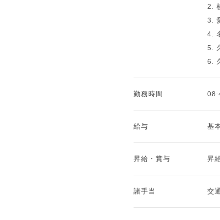
2.
3.
4.
5.
6.
勤務時間
08
給与
基本
昇給・賞与
昇
諸手当
交