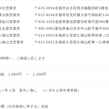
 本社営業所
〒615-0834京都市右京区西京極殿田町5番地
 横大路営業所
〒612-8244京都市伏見区横大路干両松町134
 愛知川営業所
〒529-1325滋賀県愛知郡愛荘町東円堂960
 名古屋営業所
〒486-0901愛知県春日井市牛山町字最中58
 久御山営業所
〒613-0023京都府久世郡久御山町野村東ノ口1
 久御山北営業所
〒613-0021京都府久世郡久御山町東一口東島9
日3時間～、ご相談に応じます
給 1,060円 ～ 1,200円
給／年１回 賞与／無し （いずれも前年度実績）
通費（社内規程に準ずる）支給