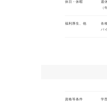
休日・休暇
週
（
福利厚生、他
各
バ
資格等条件
学