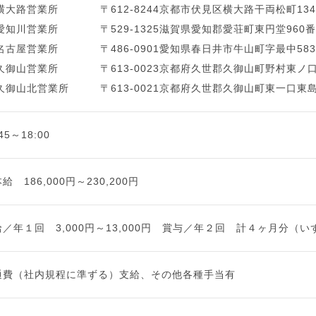
 横大路営業所
〒612-8244京都市伏見区横大路干両松町134
 愛知川営業所
〒529-1325滋賀県愛知郡愛荘町東円堂960
 名古屋営業所
〒486-0901愛知県春日井市牛山町字最中58
 久御山営業所
〒613-0023京都府久世郡久御山町野村東ノ口1
 久御山北営業所
〒613-0021京都府久世郡久御山町東一口東島9
:45～18:00
給 186,000円～230,200円
給／年１回 3,000円～13,000円 賞与／年２回 計４ヶ月分（
通費（社内規程に準ずる）支給、その他各種手当有