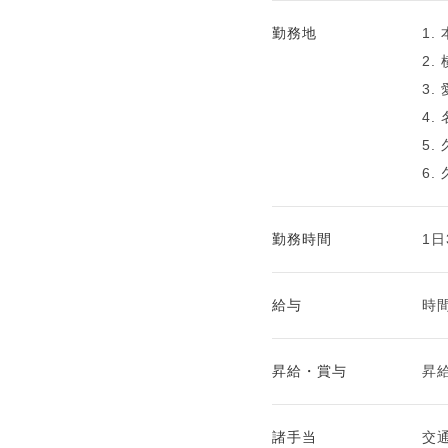
勤務地
1.
2.
3.
4.
5.
6.
勤務時間
1
給与
時間
昇給・賞与
昇
諸手当
交