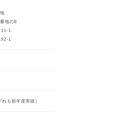
番地
3番地の8
1-1
2-1
いずれも前年度実績）