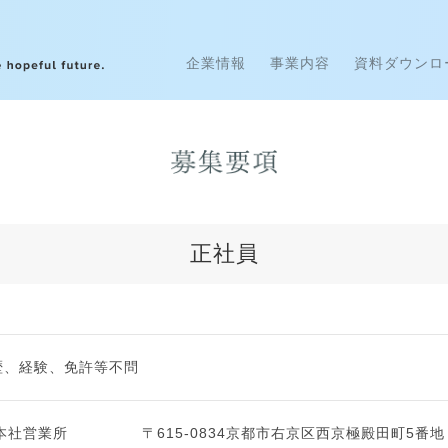
ORISO Creation to the hopeful future.
企業情報
事業内容
資料ダウンロ
正社員
歴、経験、免許等不問
 本社営業所
〒615-0834京都市右京区西京極殿田町5番地